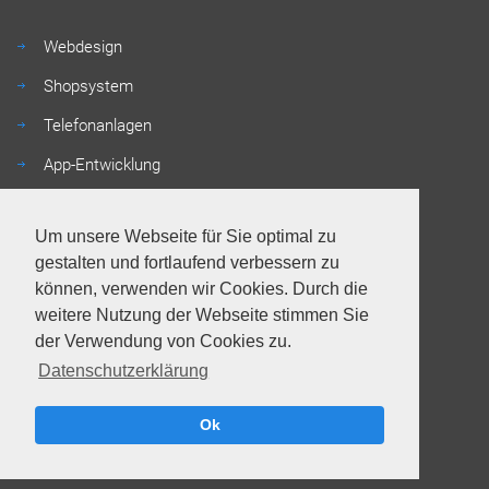
Webdesign
Shopsystem
Telefonanlagen
App-Entwicklung
Um unsere Webseite für Sie optimal zu
Anschrift
gestalten und fortlaufend verbessern zu
können, verwenden wir Cookies. Durch die
weitere Nutzung der Webseite stimmen Sie
Steffen Schiffel GmbH
der Verwendung von Cookies zu.
Lübbecker Str. 161
32429 Minden
Datenschutzerklärung
Tel.: +49 (0) 571 - 730 725 80 - 00
Fax: +49 (0) 571 - 730 725 80 - 99
Ok
E-Mail:
info@schiffel.it